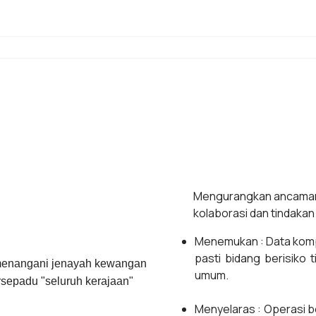
Mengurangkan ancaman 
kolaborasi dan tindakan
Menemukan : Data komp
pasti bidang berisiko
 menangani jenayah kewangan
umum.
rsepadu "seluruh kerajaan"
Menyelaras : Operasi b