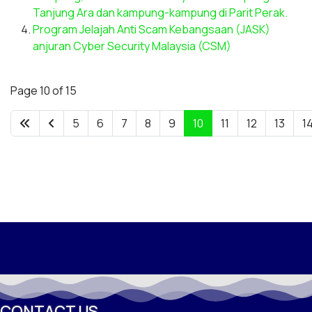
Tanjung Ara dan kampung-kampung di Parit Perak.
Program Jelajah Anti Scam Kebangsaan (JASK)
anjuran Cyber Security Malaysia (CSM)
Page 10 of 15
5
6
7
8
9
10
11
12
13
1
CONTACT US