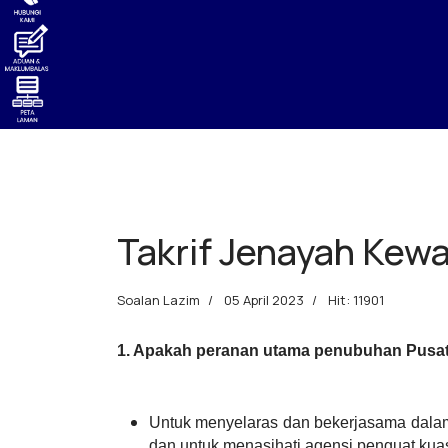
Takrif Jenayah Ke
Soalan Lazim
05 April 2023
Hit: 11901
1.
Apakah peranan utama penubuhan Pusa
Untuk menyelaras dan bekerjasama dala
dan untuk menasihati agensi penguat kuas