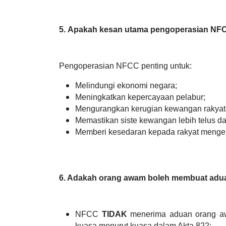
5.
Apakah kesan utama pengoperasian NF
Pengoperasian NFCC penting untuk:
Melindungi ekonomi negara;
Meningkatkan kepercayaan pelabur;
Mengurangkan kerugian kewangan rakyat
Memastikan siste kewangan lebih telus d
Memberi kesedaran kepada rakyat mengena
6.
Adakah orang awam boleh membuat adua
NFCC
TIDAK
menerima aduan orang aw
kuasa menurut kuasa dalam Akta 822;