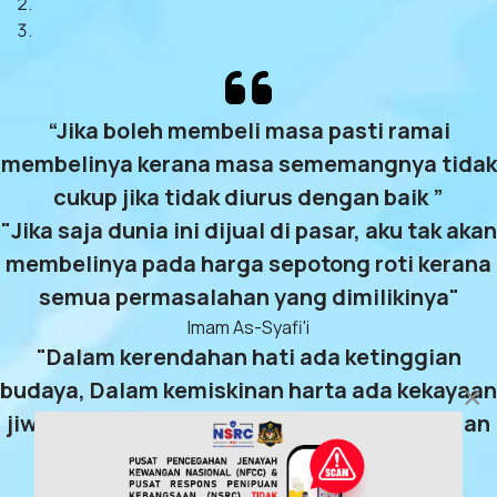
“Jika boleh membeli masa pasti ramai
membelinya kerana masa sememangnya tidak
cukup jika tidak diurus dengan baik ”
"Jika saja dunia ini dijual di pasar, aku tak akan
membelinya pada harga sepotong roti kerana
semua permasalahan yang dimilikinya"
Imam As-Syafi'i
"Dalam kerendahan hati ada ketinggian
budaya, Dalam kemiskinan harta ada kekayaan
×
jiwa, Dalam kesempitan hidup ada kekuasaan
ilmu"