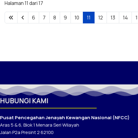
Halaman 11 dari 17
6
7
8
9
10
11
12
13
14
1
HUBUNGI KAMI
Pusat Pencegahan Jenayah Kewangan Nasional (NFCC)
Aras 5 & 6, Blok 1 Menara Seri Wilayah
Jalan P2a Presint 2 62100