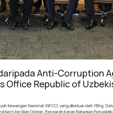
aripada Anti-Corruption 
s Office Republic of Uzbek
ah Kewangan Nasional (NFCC) yang diketuai oleh YBhg. Dato'
 Nazri bin Wan Osman, Pengarah Kanan Bahagian Penyelidika