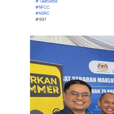
#TaatSetia
#NFCC
#NSRC
#997