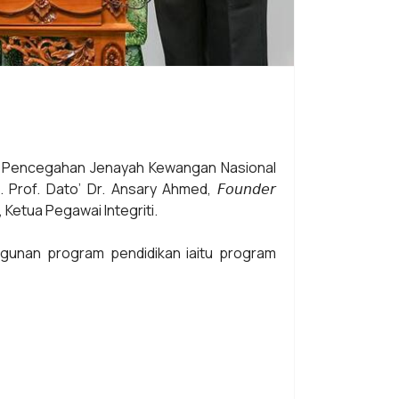
at Pencegahan Jenayah Kewangan Nasional
f. Dato’ Dr. Ansary Ahmed, 𝘍𝘰𝘶𝘯𝘥𝘦𝘳
d, Ketua Pegawai Integriti.
gunan program pendidikan iaitu program