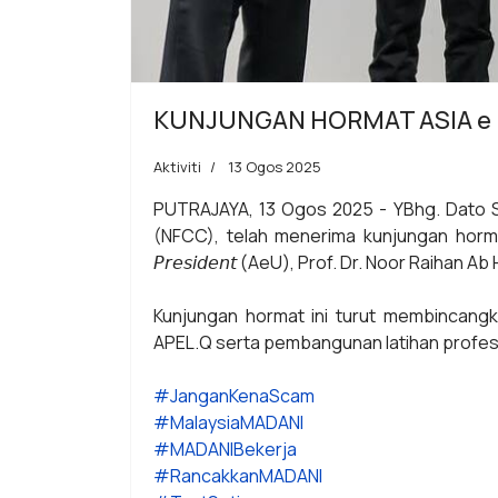
KUNJUNGAN HORMAT ASIA e 
Aktiviti
13 Ogos 2025
PUTRAJAYA, 13 Ogos 2025 - YBhg. Dato S
(NFCC), telah menerima kunjungan hormat 
𝘗𝘳𝘦𝘴𝘪𝘥𝘦𝘯𝘵 (AeU), Prof. Dr. Noor Raiha
Kunjungan hormat ini turut membincang
APEL.Q serta pembangunan latihan profes
#JanganKenaScam
#MalaysiaMADANI
#MADANIBekerja
#RancakkanMADANI