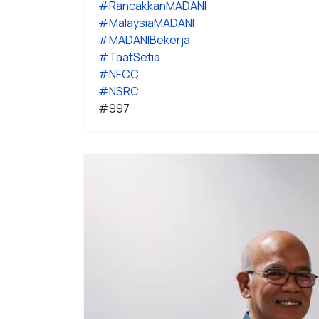
#RancakkanMADANI
#MalaysiaMADANI
#MADANIBekerja
#TaatSetia
#NFCC
#NSRC
#997