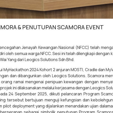
CAMORA & PENUTUPAN SCAMORA EVENT
encegahan Jenayah Kewangan Nasional (NFCC) telah mengan
iri oleh semua warga NFCC. Sesi ini telah dilengkapi dengan 
ai Yang dari Leogics Solutions Sdn Bhd.
ui MyHackathon 2024 Kohort 2 anjuran MOSTI, Cradle dan MyVe
n dan dibangunkan oleh Leogics Solutions. Scamora merupa
orang ramai mengenai penipuan kewangan dengan menyatuk
rojek ini dilaksanakan melalui kerjasama dengan Leogics Solu
ada 24 September 2025, diikuti pelancaran Program Scam
ing tersebut bertujuan menguji kefungsian dan kebolehgu
 pilot deployment yang dijalankan menandakan ujian dalaman 
uga berperanan sebagai simbolik penutupan Program Scamo