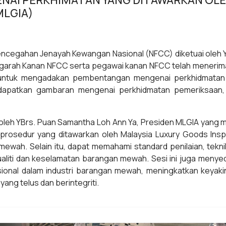
NAI PERKHIMATAN YANG DITAWARKAN OLE
MLGIA)
cegahan Jenayah Kewangan Nasional (NFCC) diketuai oleh Y
arah Kanan NFCC serta pegawai kanan NFCC telah menerima 
 untuk mengadakan pembentangan mengenai perkhidmatan y
ndapatkan gambaran mengenai perkhidmatan pemeriksaan
n oleh YBrs. Puan Samantha Loh Ann Ya, Presiden MLGIA yan
prosedur yang ditawarkan oleh Malaysia Luxury Goods Insp
ah. Selain itu, dapat memahami standard penilaian, tekni
kualiti dan keselamatan barangan mewah. Sesi ini juga meny
onal dalam industri barangan mewah, meningkatkan keyak
ng telus dan berintegriti.