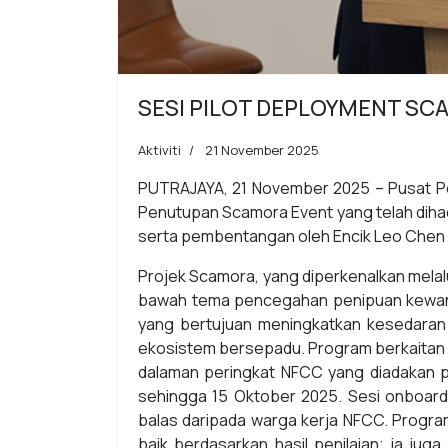
SESI PILOT DEPLOYMENT S
Aktiviti
21 November 2025
PUTRAJAYA, 21 November 2025 – Pusat P
Penutupan Scamora Event yang telah dihad
serta pembentangan oleh Encik Leo Chen W
Projek Scamora, yang diperkenalkan melal
bawah tema pencegahan penipuan kewanga
yang bertujuan meningkatkan kesedaran 
ekosistem bersepadu. Program berkaitan p
dalaman peringkat NFCC yang diadakan p
sehingga 15 Oktober 2025. Sesi onboard
balas daripada warga kerja NFCC. Program
baik berdasarkan hasil penilaian; ia j